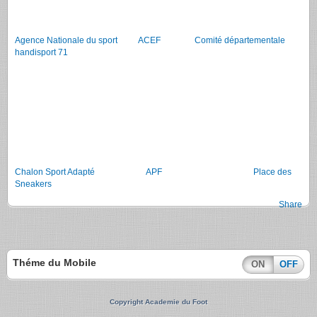
Agence Nationale du sport
ACEF
Comité départementale
handisport 71
Chalon Sport Adapté
APF
Place des
Sneakers
Share
Théme du Mobile
ON
OFF
Copyright Academie du Foot